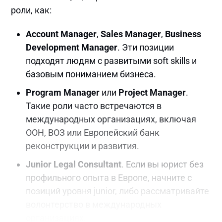
роли, как:
Account Manager
,
Sales Manager
,
Business
Development Manager
. Эти позиции
подходят людям с развитыми soft skills и
базовым пониманием бизнеса.
Program Manager
или
Project Manager
.
Такие роли часто встречаются в
международных организациях, включая
ООН, ВОЗ или Европейский банк
реконструкции и развития.
Junior Legal Consultant
. Если вы юрист без
профильного опыта в Европе, начните с
позиций уровня junior, либо рассматривайте
волонтерство в международных
организациях.