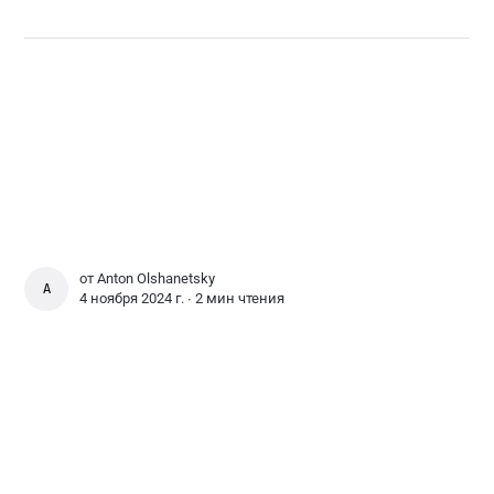
от
Anton Olshanetsky
ANTON OLSHANETSKY
4 ноября 2024 г. ∙
2 мин чтения