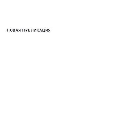
НОВАЯ ПУБЛИКАЦИЯ
LinkedIn: все тесты с
ответами