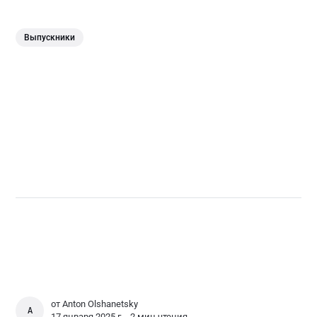
Выпускники
от
Anton Olshanetsky
ANTON OLSHANETSKY
17 января 2025 г. ∙
2 мин чтения